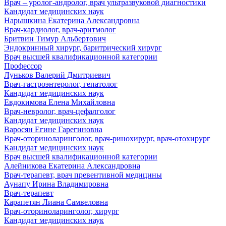
Врач – уролог-андролог, врач ультразвуковой диагностики
Кандидат медицинских наук
Нарышкина Екатерина Александровна
Врач-кардиолог, врач-аритмолог
Бритвин Тимур Альбертович
Эндокринный хирург, баритрический хирург
Врач высшей квалификационной категории
Профессор
Луньков Валерий Дмитриевич
Врач-гастроэнтеролог, гепатолог
Кандидат медицинских наук
Евдокимова Елена Михайловна
Врач-невролог, врач-цефалголог
Кандидат медицинских наук
Варосян Егине Гарегиновна
Врач‑оториноларинголог, врач‑ринохирург, врач‑отохирург
Кандидат медицинских наук
Врач высшей квалификационной категории
Алейникова Екатерина Александровна
Врач-терапевт, врач превентивной медицины
Аунапу Ирина Владимировна
Врач-терапевт
Карапетян Лиана Самвеловна
Врач-оториноларинголог, хирург
Кандидат медицинских наук