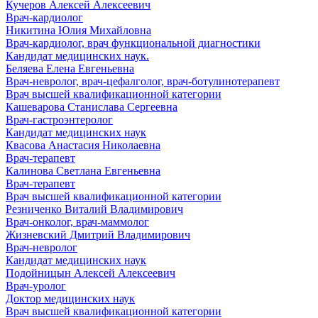
Кучеров Алексей Алексеевич
Врач-кардиолог
Никитина Юлия Михайловна
Врач-кардиолог, врач функциональной диагностики
Кандидат медицинских наук.
Беляева Елена Евгеньевна
Врач-невролог, врач-цефалголог, врач-ботулинотерапевт
Врач высшей квалификационной категории
Кашеварова Станислава Сергеевна
Врач-гастроэнтеролог
Кандидат медицинских наук
Квасова Анастасия Николаевна
Врач-терапевт
Калинова Светлана Евгеньевна
Врач-терапевт
Врач высшей квалификационной категории
Резниченко Виталий Владимирович
Врач-онколог, врач-маммолог
Жизневский Дмитрий Владимирович
Врач-невролог
Кандидат медицинских наук
Подойницын Алексей Алексеевич
Врач-уролог
Доктор медицинских наук
Врач высшей квалификационной категории