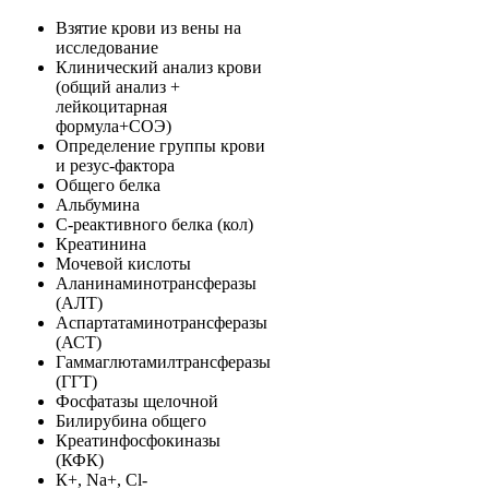
Взятие крови из вены на
исследование
Клинический анализ крови
(общий анализ +
лейкоцитарная
формула+СОЭ)
Определение группы крови
и резус-фактора
Общего белка
Альбумина
С-реактивного белка (кол)
Креатинина
Мочевой кислоты
Аланинаминотрансферазы
(АЛТ)
Аспартатаминотрансферазы
(АСТ)
Гаммаглютамилтрансферазы
(ГГТ)
Фосфатазы щелочной
Билирубина общего
Креатинфосфокиназы
(КФК)
К+, Na+, Cl-