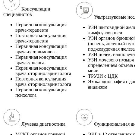
Консультации
специалистов
Ультразвуковые исс
Первичная консультация
УЗИ щитовидной желе
врача-терапевта
лимфоузлов шеи
Повторная консультация
УЗИ органов брюшной
врача-терапевта
(печень, желчный пуз
Первичная консультация
поджелудочная железа,
врача-офтальмолога
УЗИ почек, надпочеч
Первичная консультация
УЗИ мочевого пузыря 
врача-уролога
определением объема 
Первичная консультация
мочи
врача-оториноларинголога
ТРУЗИ с ЦДК
Повторная консультация
Эхокардиография с д
врача-оториноларинголога
анализом
Первичная консультация
психолога
Лучевая диагностика
Функциональная ди
МСКТ органов грудной
ЭКГ в 12 отведениях с