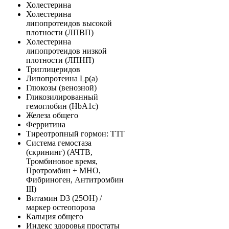
Холестерина
Холестерина
липопротеидов высокой
плотности (ЛПВП)
Холестерина
липопротеидов низкой
плотности (ЛПНП)
Триглицеридов
Липопротеина Lp(a)
Глюкозы (венозной)
Гликозилированный
гемоглобин (HbA1c)
Железа общего
Ферритина
Тиреотропный гормон: ТТГ
Система гемостаза
(скрининг) (АЧТВ,
Тромбиновое время,
Протромбин + MHO,
Фибриноген, Антитромбин
III)
Витамин D3 (25ОН) /
маркер остеопороза
Кальция общего
Индекс здоровья простаты