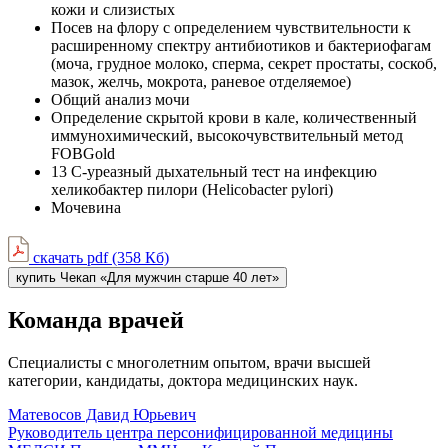
кожи и слизистых
Посев нa флору c определением чувствительности к
расширенному спектру антибиотиков и бактериофагам
(моча, грудное молоко, сперма, секрет простаты, соскоб,
мазок, желчь, мокрота, раневое отделяемое)
Общий анализ мочи
Определение скрытой крови в кале, количественный
иммунохимический, высокочувствительный метод
FOBGold
13 С-уреазный дыхательный тест на инфекцию
хеликобактер пилори (Helicobacter pylori)
Мочевина
скачать pdf (358 Кб)
купить Чекап «Для мужчин старше 40 лет»
Команда врачей
Специалисты с многолетним опытом, врачи высшей
категории, кандидаты, доктора медицинских наук.
Матевосов Давид Юрьевич
Руководитель центра персонифицированной медицины