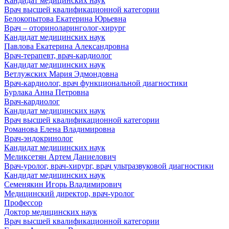
Кандидат медицинских наук
Врач высшей квалификационной категории
Белокопытова Екатерина Юрьевна
Врач – оториноларинголог-хирург
Кандидат медицинских наук
Павлова Екатерина Александровна
Врач-терапевт, врач-кардиолог
Кандидат медицинских наук
Ветлужских Мария Эдмондовна
Врач-кардиолог, врач функциональной диагностики
Бурлака Анна Петровна
Врач-кардиолог
Кандидат медицинских наук
Врач высшей квалификационной категории
Романова Елена Владимировна
Врач-эндокринолог
Кандидат медицинских наук
Меликсетян Артем Даниелович
Врач-уролог, врач-хирург, врач ультразвуковой диагностики
Кандидат медицинских наук
Семенякин Игорь Владимирович
Медицинский директор, врач-уролог
Профессор
Доктор медицинских наук
Врач высшей квалификационной категории