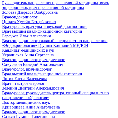
Руководитель направления превентивной медицины, врач-
эндокринолог, врач превентивной медицины
Золоева Дзерасса Эльбрусовна
Врач-эндокринолог
Цицаев Хусейн Бетербекович
Врач-уролог, врач ультразвуковой диагностики
Врач высшей квалификационной категории
Барсуков Илья Алексеевич
Врач-эндокринолог, главный специалист по направлению
«Эндокринология» Группы Компаний МЕДСИ
Кандидат медицинских наук
Украинская Анна Сергеевна
Врач-эндокринолог, врач-диетолог
Самусевич Валерий Анатольевич
Врач-уролог, врач-андролог
Врач высшей квалификационной категории
Лотик Елена Валерьевна
Врач – гастроэнтеролог
Зеленин Дмитрий Александрович
Врач-уролог, руководитель центра, главный специалист по
направлению «Урология»
Доктор медицинских наук
Кривошеева Анна Анатольевна
Врач-эндокринолог, врач-диетолог
Саакян Рузанна Гарегиновна