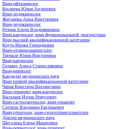
Врач-офтальмолог
Косарева Юлия Андреевна
Врач-эндокринолог
Жигарева Анна Викторовна
Врач-эндокринолог
Резник Елена Владимировна
Врач-кардиолог, врач функциональной диагностики
Врач высшей квалификационной категории
Круть Ирина Геннадьевна
Врач-оториноларинголог
Тренкле Юлия Викторовна
Врач-кардиолог
Гильвег Алиса Станиславовна
Врач-невролог
Кандидат медицинских наук
Врач первой квалификационной категории
Чарая Кристина Вахтанговна
Врач-терапевт, врач-кардиолог
Васильев Илдар Ремусевич
Врач-гастроэнтеролог, врач-терапевт
Сюткин Владимир Евгеньевич
Врач-гепатолог, врач-гепатотрансплантолог
Доктор медицинских наук
Щеголева Елена Маратовна
Врач-ревматолог, врач-терапевт