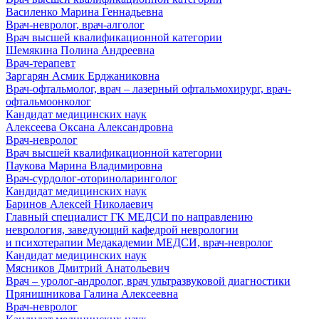
Василенко Марина Геннадьевна
Врач-невролог, врач-алголог
Врач высшей квалификационной категории
Шемякина Полина Андреевна
Врач-терапевт
Заргарян Асмик Ерджаниковна
Врач-офтальмолог, врач – лазерный офтальмохирург, врач-
офтальмоонколог
Кандидат медицинских наук
Алексеева Оксана Александровна
Врач-невролог
Врач высшей квалификационной категории
Паукова Марина Владимировна
Врач-сурдолог-оториноларинголог
Кандидат медицинских наук
Баринов Алексей Николаевич
Главный специалист ГК МЕДСИ по направлению
неврология, заведующий кафедрой неврологии
и психотерапии Медакадемии МЕДСИ, врач-невролог
Кандидат медицинских наук
Мясников Дмитрий Анатольевич
Врач – уролог-андролог, врач ультразвуковой диагностики
Прянишникова Галина Алексеевна
Врач-невролог