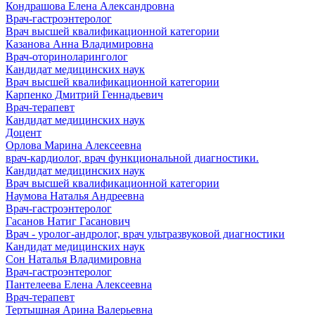
Кондрашова Елена Александровна
Врач-гастроэнтеролог
Врач высшей квалификационной категории
Казанова Анна Владимировна
Врач-оториноларинголог
Кандидат медицинских наук
Врач высшей квалификационной категории
Карпенко Дмитрий Геннадьевич
Врач-терапевт
Кандидат медицинских наук
Доцент
Орлова Марина Алексеевна
врач-кардиолог, врач функциональной диагностики.
Кандидат медицинских наук
Врач высшей квалификационной категории
Наумова Наталья Андреевна
Врач-гастроэнтеролог
Гасанов Натиг Гасанович
Врач - уролог-андролог, врач ультразвуковой диагностики
Кандидат медицинских наук
Сон Наталья Владимировна
Врач-гастроэнтеролог
Пантелеева Елена Алексеевна
Врач-терапевт
Тертышная Арина Валерьевна