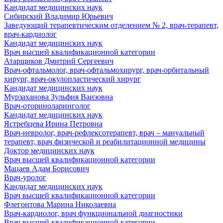
Кандидат медицинских наук
Сибирский Владимир Юрьевич
Заведующий терапевтическим отделением № 2, врач-терапевт,
врач-кардиолог
Кандидат медицинских наук
Врач высшей квалификационной категории
Атарщиков Дмитрий Сергеевич
Врач-офтальмолог, врач-офтальмохирург, врач-орбитальный
хирург, врач-окулопластический хирург
Кандидат медицинских наук
Мурзаханова Зульфия Ваизовна
Врач-оториноларинголог
Кандидат медицинских наук
Ястребцева Ирина Петровна
Врач-невролог, врач-рефлексотерапевт, врач – мануальный
терапевт, врач физической и реабилитационной медицины
Доктор медицинских наук
Врач высшей квалификационной категории
Мацаев Адам Борисович
Врач-уролог
Кандидат медицинских наук
Врач высшей квалификационной категории
Флегонтова Марина Николаевна
Врач-кардиолог, врач функциональной диагностики
Врач высшей квалификационной категории