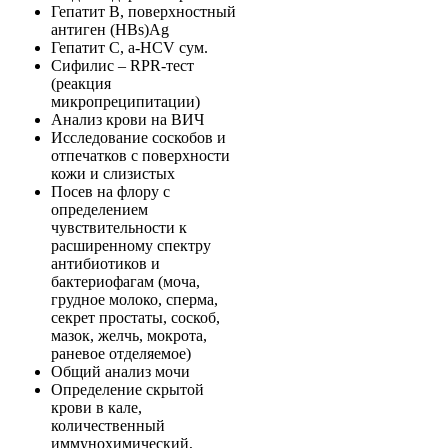
Гепатит B, поверхностный
антиген (HBs)Ag
Гепатит C, a-HCV сум.
Сифилис – RPR-тест
(реакция
микропреципитации)
Анализ крови на ВИЧ
Исследование соскобов и
отпечатков с поверхности
кожи и слизистых
Посев нa флору c
определением
чувствительности к
расширенному спектру
антибиотиков и
бактериофагам (моча,
грудное молоко, сперма,
секрет простаты, соскоб,
мазок, желчь, мокрота,
раневое отделяемое)
Общий анализ мочи
Определение скрытой
крови в кале,
количественный
иммунохимический,