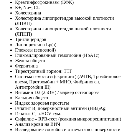
Креатинфосфокиназы (КФК)
К+, Na+, Cl-
Холестерина
Холестерина липопротеидов высокой плотности
(ЛПВП)
Холестерина липопротеидов низкой плотности
(ЛПНП)
Триглицеридов
Липопротеина Lp(a)
Глюкозы (венозной)
Гликозилированный гемоглобин (HbA1c)
Железа общего
Ферритина
Тиреотропный гормон: ТТГ
Система гемостаза (скрининг) (АЧТВ, Тромбиновое
время, Протромбин + MHO, Фибриноген,
Антитромбин III)
Витамин D3 (25ОН) / маркер остеопороза
Кальция общего
Индекс здоровья простаты
Гепатит B, поверхностный антиген (HBs)Ag
Гепатит C, a-HCV сум.
Сифилис – RPR-тест (реакция микропреципитации)
Анализ крови на ВИЧ
Исследование соскобов и отпечатков с поверхности