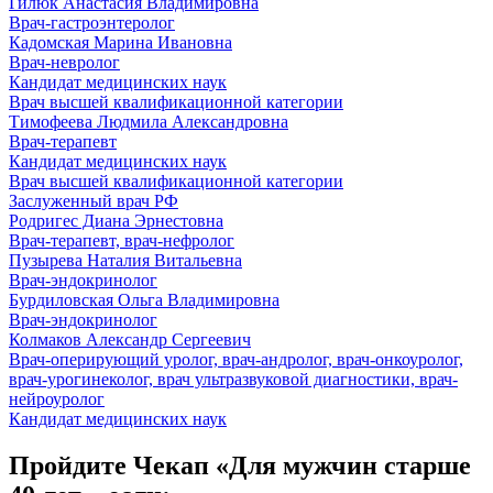
Гилюк Анастасия Владимировна
Врач-гастроэнтеролог
Кадомская Марина Ивановна
Врач-невролог
Кандидат медицинских наук
Врач высшей квалификационной категории
Тимофеева Людмила Александровна
Врач-терапевт
Кандидат медицинских наук
Врач высшей квалификационной категории
Заслуженный врач РФ
Родригес Диана Эрнестовна
Врач-терапевт, врач-нефролог
Пузырева Наталия Витальевна
Врач-эндокринолог
Бурдиловская Ольга Владимировна
Врач-эндокринолог
Колмаков Александр Сергеевич
Врач-оперирующий уролог, врач-андролог, врач-онкоуролог,
врач-урогинеколог, врач ультразвуковой диагностики, врач-
нейроуролог
Кандидат медицинских наук
Пройдите Чекап «Для мужчин старше