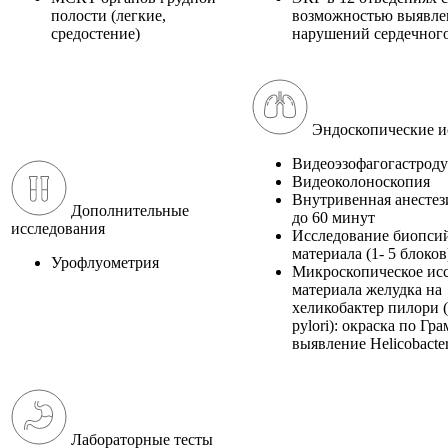
полости (легкие,
возможностью выявле
средостение)
нарушений сердечног
Эндоскопические и
Видеоэзофагогастрод
Видеоколоноскопия
Внутривенная анестез
Дополнительные
до 60 минут
исследования
Исследование биопси
материала (1- 5 блоков
Урофлуометрия
Микроскопическое ис
материала желудка на
хеликобактер пилори (
pylori): окраска по Гра
выявление Helicobacter
Лабораторные тесты