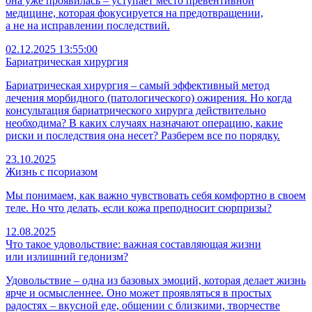
она уже проявилась – уступает место превентивной
медицине, которая фокусируется на предотвращении,
а не на исправлении последствий.
02.12.2025 13:55:00
Бариатрическая хирургия
Бариатрическая хирургия – самый эффективный метод
лечения морбидного (патологического) ожирения. Но когда
консультация бариатрического хирурга действительно
необходима? В каких случаях назначают операцию, какие
риски и последствия она несет? Разберем все по порядку.
23.10.2025
Жизнь с псориазом
Мы понимаем, как важно чувствовать себя комфортно в своем
теле. Но что делать, если кожа преподносит сюрпризы?
12.08.2025
Что такое удовольствие: важная составляющая жизни
или излишний гедонизм?
Удовольствие – одна из базовых
эмоций, которая делает жизнь
ярче и осмысленнее. Оно может проявляться в простых
радостях – вкусной
еде, общении с близкими, творчестве