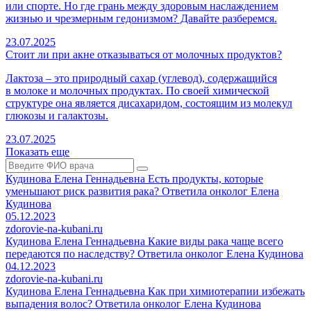
или спорте. Но где грань между здоровым наслаждением
жизнью и чрезмерным гедонизмом? Давайте разберемся.
23.07.2025
Стоит ли при акне отказываться от молочных продуктов?
Лактоза – это природный
сахар (углевод), содержащийся
в молоке и молочных продуктах. По своей химической
структуре она является дисахаридом, состоящим из молекул
глюкозы и галактозы.
23.07.2025
Показать еще
Кудинова Елена Геннадьевна
Есть продукты, которые
уменьшают риск развития рака? Ответила онколог Елена
Кудинова
05.12.2023
zdorovie-na-kubani.ru
Кудинова Елена Геннадьевна
Какие виды рака чаще всего
передаются по наследству? Ответила онколог Елена Кудинова
04.12.2023
zdorovie-na-kubani.ru
Кудинова Елена Геннадьевна
Как при химиотерапии избежать
выпадения волос? Ответила онколог Елена Кудинова