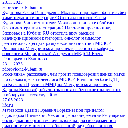
28.11.2023
zdorovie-na-kubani.ru
Кудинова Елена Геннадьевна
Можно ли при раке обойтись без
химиотерапии и операции? Ответила онколог Елена
Кудинова
Вопрос читателя: Можно ли при раке обойтись
без химиотерапии и операции? На этот вопрос порталу
Здоровье на Кубани.RU ответила врач высшей
квалификационной категории, онколог-маммолог,
рентгенолог, врач ультразвуковой диагностики МЕДСИ
Premium на Мичуринском проспекте, ассистент кафедры
онкологии Медицинской Академии МЕДСИ Елена
Геннадьевна Кудинова.
23.11.2023
zdorovie-na-kubani.ru
Россиянкам рассказали, чем грозит псевдоэрозия шейки матки
По словам врача-гинеколога МЕДСИ Premium на базе КДЦ
на Красной Пресне и ММЦ на Мичуринском проспекте
Карины Козловой, обычно эктопия не беспокоит пациенток
и обнаруживается случайно.
27.05.2023
life.ru
Матевосов Давид Юрьевич
Гормоны под прицелом
с доктором Плещёвой: Чек ап игра на опережение
Регулярные
обследования организма очень важны для своевременной
диагностики множества заболеваний, ведь большинство