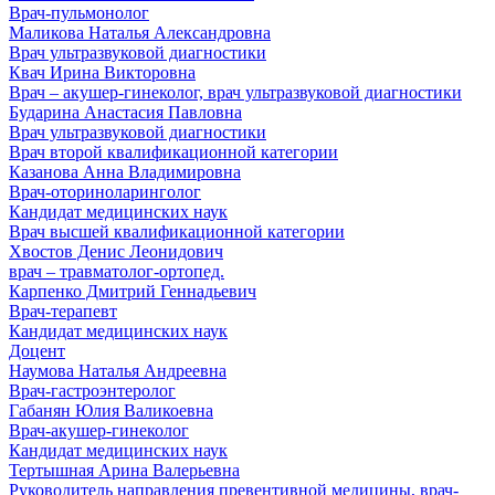
Врач-пульмонолог
Маликова Наталья Александровна
Врач ультразвуковой диагностики
Квач Ирина Викторовна
Врач – акушер-гинеколог, врач ультразвуковой диагностики
Бударина Анастасия Павловна
Врач ультразвуковой диагностики
Врач второй квалификационной категории
Казанова Анна Владимировна
Врач-оториноларинголог
Кандидат медицинских наук
Врач высшей квалификационной категории
Хвостов Денис Леонидович
врач – травматолог-ортопед.
Карпенко Дмитрий Геннадьевич
Врач-терапевт
Кандидат медицинских наук
Доцент
Наумова Наталья Андреевна
Врач-гастроэнтеролог
Габанян Юлия Валикоевна
Врач-акушер-гинеколог
Кандидат медицинских наук
Тертышная Арина Валерьевна
Руководитель направления превентивной медицины, врач-