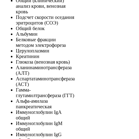
Общий (клинический)
анализ крови, венозная
кровь
Подсчет скорости оседания
эритроцитов (СОЭ)
Общий белок
Альбумин
Белковые фракции
методом электрофореза
Церулоплазмин
Креатинин
Глюкоза (венозная кровь)
Аланинаминотрансфераза
(АЛТ)
Аспартатаминотрансфераза
(АСТ)
Гамма-
глутамилтрансфераза (ГГТ)
Альфа-амилаза
панкреатическая
Иммуноглобулин IgA
общий
Иммуноглобулин IgM
общий
Иммуноглобулин IgG