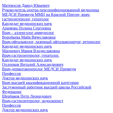
Матевосов Давид Юрьевич
Руководитель центра персонифицированной медицины
МЕДСИ Премиум ММЦ на Красной Пресне, врач-
гастроэнтеролог, гепатолог
Кандидат медицинских наук
Аримова Полина Сергеевна
Врач – аллерголог-иммунолог
Воробьева Майя Вячеславовна
Врач-офтальмолог, лазерный офтальмохирург, ретинолог
Кандидат медицинских наук
Мациевич Мария Владиславовна
Врач-гастроэнтеролог, гепатолог.
Кандидат медицинских наук
Охлопков Виталий Александрович
Врач-дерматовенеролог МЕДСИ Премиум
Профессор
Доктор медицинских наук
Врач высшей квалификационной категории
Заслуженный работник высшей школы Российской
Федерации
Щербаков Петр Леонидович
Врач-гастроэнтеролог, эндоскопист
Профессор
Доктор медицинских наук