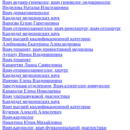
Врач акушер-гинеколог, врач гинеколог-эндокринолог
Индилова Наталья Ильгизаровна
Врач-дерматовенеролог
Кандидат медицинских наук
Варосян Егине Гарегиновна
Врач‑оториноларинголог, врач‑ринохирург, врач‑отохирург
Кандидат медицинских наук
Врач высшей квалификационной категории
Алейникова Екатерина Александровна
Врач-терапевт, врач превентивной медицины
Аунапу Ирина Владимировна
Врач-терапевт
Карапетян Лиана Самвеловна
Врач-оториноларинголог, хирург
Кандидат медицинских наук
Ищенко Елена Владимировна
Заведующая отделением, Врач-аллерголог-иммунолог
Каранадзе Елена Николаевна
Врач ультразвуковой диагностики
Кандидат медицинских наук
Врач высшей квалификационной категории
Кучеров Алексей Алексеевич
Врач-кардиолог
Никитина Юлия Михайловна
Врач-кардиолог, врач функциональной диагностики