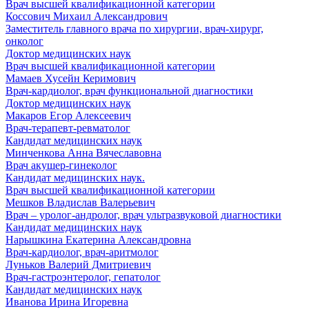
Врач высшей квалификационной категории
Коссович Михаил Александрович
Заместитель главного врача по хирургии, врач-хирург,
онколог
Доктор медицинских наук
Врач высшей квалификационной категории
Мамаев Хусейн Керимович
Врач-кардиолог, врач функциональной диагностики
Доктор медицинских наук
Макаров Егор Алексеевич
Врач-терапевт-ревматолог
Кандидат медицинских наук
Минченкова Анна Вячеславовна
Врач акушер-гинеколог
Кандидат медицинских наук.
Врач высшей квалификационной категории
Мешков Владислав Валерьевич
Врач – уролог-андролог, врач ультразвуковой диагностики
Кандидат медицинских наук
Нарышкина Екатерина Александровна
Врач-кардиолог, врач-аритмолог
Луньков Валерий Дмитриевич
Врач-гастроэнтеролог, гепатолог
Кандидат медицинских наук
Иванова Ирина Игоревна