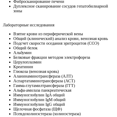
Фибросканирование печени
Дуплексное сканирование сосудов гепатобилиарной
зоны
Лабораторные исследования
Взятие крови из периферической вены
Общий (клинический) анализ крови, венозная кровь
Подсчет скорости оседания эритроцитов (СОЭ)
Общий белок
Альбумин
Белковые фракции методом электрофореза
Церулоплазмин
Креатинин
Глюкоза (венозная кровь)
Аланинаминотрансфераза (АЛТ)
Аспартатаминотрансфераза (АСТ)
Гамма-глутамилтрансфераза (ГГТ)
Альфа-амилаза панкреатическая
Иммуноглобулин IgA общий
Иммуноглобулин IgM общий
Иммуноглобулин IgG общий
Щелочная фосфатаза (ЩФ)
Псевдохолинэстераза (холинэстераза)