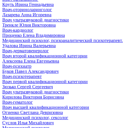
Круть Ирина Геннадьевна
Врач-оториноларинголог
Лазарева Анна Игоревна
Врач ультразвуковой диагностики
Тренкле Юлия Викторовна
Врач-кардиолог
Проценко Елена Владимировна
Медицинский психолог, психоаналитический психотерапевт.
Удалова Ирина Валерьевна
Врач-дерматовенеролог
Врач второй квалификационной категории
Алексеева Елена Евгеньевна
Врач-психиатр
Буков Павел Александрович
Врач-психотерапевт
Врач первой квалификационной категории
Зюзько Сергей Сергеевич
Врач ультразвуковой диагностики
Кирилова Виктория Борисовна
Врач-гематолог
Врач высшей квалификационной категории
Огиенко Светлана Девризовна
Медицинский психолог, сексолог
Суслов Илья Михайлович
Медицинский психолог