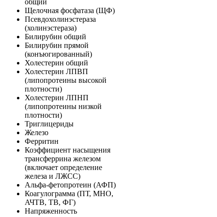
общий
Щелочная фосфатаза (ЩФ)
Псевдохолинэстераза
(холинэстераза)
Билирубин общий
Билирубин прямой
(конъюгированный)
Холестерин общий
Холестерин ЛПВП
(липопротеины высокой
плотности)
Холестерин ЛПНП
(липопротеины низкой
плотности)
Триглицериды
Железо
Ферритин
Коэффициент насыщения
трансферрина железом
(включает определение
железа и ЛЖСС)
Альфа-фетопротеин (АФП)
Коагулограмма (ПТ, МНО,
АЧТВ, ТВ, ФГ)
Напряженность