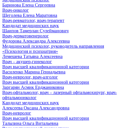
Баринова Елена Сергеевна
Врач-онколог
Щеголева Елена Маратовна
Врач-ревматолог, врач-терапевт
Кандидат медицинских наук
Шаипов Тамерлан Сулейманович
Врач-дерматовенеролог
Федорова Александра Алексеевна
Медицинский психолог, руководитель направления
«Психология и психиатрия»
Лемешева Татьяна Алексеевна
Врач – акушер-гинеколог
Врач высшей квалификационной категории
Василенко Марина Геннадьевна
Врач-невролог, врач-алголог
Врач высшей квалификационной категории
Заргарян Асмик Ерджаниковна
Врач-офтальмолог, врач – лазерный офтальмохирург, врач-
офтальмоонколог
Кандидат медицинских наук
Алексеева Оксана Александровна
Врач-невролог
Врач высшей квалификационной категории
Талызина Ольга Витальевна