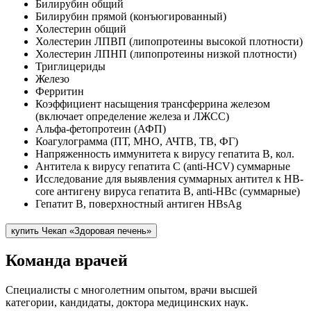
Билирубин общий
Билирубин прямой (конъюгированный)
Холестерин общий
Холестерин ЛПВП (липопротеины высокой плотности)
Холестерин ЛПНП (липопротеины низкой плотности)
Триглицериды
Железо
Ферритин
Коэффициент насыщения трансферрина железом
(включает определение железа и ЛЖСС)
Альфа-фетопротеин (АФП)
Коагулограмма (ПТ, МНО, АЧТВ, ТВ, ФГ)
Напряженность иммунитета к вирусу гепатита В, кол.
Антитела к вирусу гепатита С (anti-HCV) суммарные
Исследование для выявления суммарных антител к HB-
core антигену вируса гепатита В, anti-HBc (суммарные)
Гепатит B, поверхностный антиген HBsAg
купить Чекап «Здоровая печень»
Команда врачей
Специалисты с многолетним опытом, врачи высшей
категории, кандидаты, доктора медицинских наук.