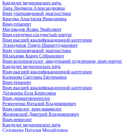
Кандидат медицинских наук.
Лапа Людмила Александровна
Врач ультразвуковой диагностики
Квасова Анастасия Николаевна
Врач-терапевт
Магомадов Ясави Увайсович
Врач-сердечно-сосудистый хирург
Врач высшей квалификационной категории
Эскендеров Тимур Шарапутдинович
Врач ультразвуковой диагностики
Яйлаханян Карен Сейранович
Врач-колопроктолог, заведующий отделением, врач-хирург
Кандидат медицинских наук
Врач высшей квалификационной категории
Калинова Светлана Евгеньевна
Врач-терапевт
Врач высшей квалификационной категории
Датанаева Бэла Борисовна
Врач-дерматовенеролог
Резниченко Виталий Владимирович
Врач-онколог, врач-маммолог
Жизневский Дмитрий Владимирович
Врач-невролог
Кандидат медицинских наук
Соловьева Наталья Михайловна