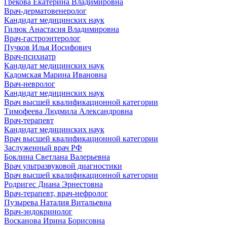
Грекова Екатерина Владимировна
Врач-дерматовенеролог
Кандидат медицинских наук
Гилюк Анастасия Владимировна
Врач-гастроэнтеролог
Пучков Илья Иосифович
Врач-психиатр
Кандидат медицинских наук
Кадомская Марина Ивановна
Врач-невролог
Кандидат медицинских наук
Врач высшей квалификационной категории
Тимофеева Людмила Александровна
Врач-терапевт
Кандидат медицинских наук
Врач высшей квалификационной категории
Заслуженный врач РФ
Боклина Светлана Валерьевна
Врач ультразвуковой диагностики
Врач высшей квалификационной категории
Родригес Диана Эрнестовна
Врач-терапевт, врач-нефролог
Пузырева Наталия Витальевна
Врач-эндокринолог
Восканова Ирина Борисовна