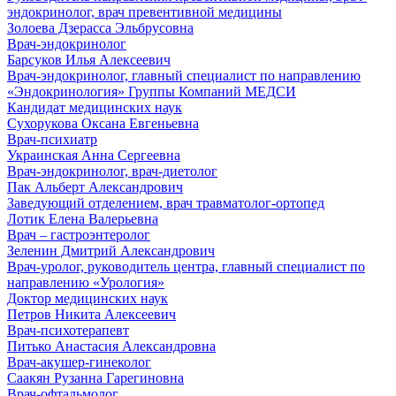
эндокринолог, врач превентивной медицины
Золоева Дзерасса Эльбрусовна
Врач-эндокринолог
Барсуков Илья Алексеевич
Врач-эндокринолог, главный специалист по направлению
«Эндокринология» Группы Компаний МЕДСИ
Кандидат медицинских наук
Сухорукова Оксана Евгеньевна
Врач-психиатр
Украинская Анна Сергеевна
Врач-эндокринолог, врач-диетолог
Пак Альберт Александрович
Заведующий отделением, врач травматолог-ортопед
Лотик Елена Валерьевна
Врач – гастроэнтеролог
Зеленин Дмитрий Александрович
Врач-уролог, руководитель центра, главный специалист по
направлению «Урология»
Доктор медицинских наук
Петров Никита Алексеевич
Врач-психотерапевт
Питько Анастасия Александровна
Врач-акушер-гинеколог
Саакян Рузанна Гарегиновна
Врач-офтальмолог