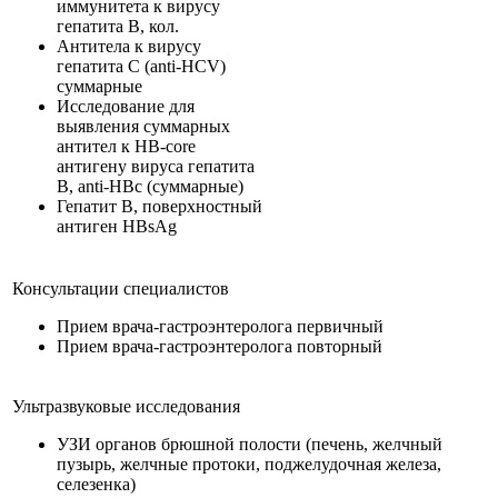
иммунитета к вирусу
гепатита В, кол.
Антитела к вирусу
гепатита С (anti-HCV)
суммарные
Исследование для
выявления суммарных
антител к HB-core
антигену вируса гепатита
В, anti-HBc (суммарные)
Гепатит B, поверхностный
антиген HBsAg
Консультации специалистов
Прием врача-гастроэнтеролога первичный
Прием врача-гастроэнтеролога повторный
Ультразвуковые исследования
УЗИ органов брюшной полости (печень, желчный
пузырь, желчные протоки, поджелудочная железа,
селезенка)