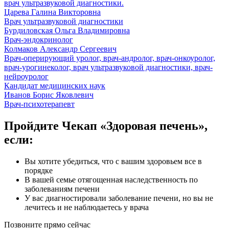
врач ультразвуковой диагностики.
Царева Галина Викторовна
Врач ультразвуковой диагностики
Бурдиловская Ольга Владимировна
Врач-эндокринолог
Колмаков Александр Сергеевич
Врач-оперирующий уролог, врач-андролог, врач-онкоуролог,
врач-урогинеколог, врач ультразвуковой диагностики, врач-
нейроуролог
Кандидат медицинских наук
Иванов Борис Яковлевич
Врач-психотерапевт
Пройдите Чекап «Здоровая печень»,
если:
Вы хотите убедиться, что с вашим здоровьем все в
порядке
В вашей семье отягощенная наследственность по
заболеваниям печени
У вас диагностировали заболевание печени, но вы не
лечитесь и не наблюдаетесь у врача
Позвоните прямо сейчас