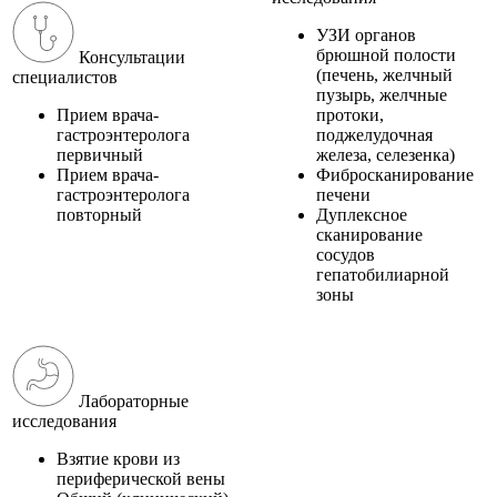
УЗИ органов
брюшной полости
Консультации
(печень, желчный
специалистов
пузырь, желчные
Прием врача-
протоки,
гастроэнтеролога
поджелудочная
первичный
железа, селезенка)
Прием врача-
Фибросканирование
гастроэнтеролога
печени
повторный
Дуплексное
сканирование
сосудов
гепатобилиарной
зоны
Лабораторные
исследования
Взятие крови из
периферической вены