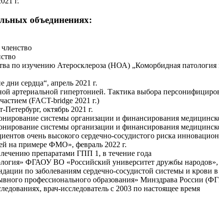
021 г.
альных объединениях:
 членство
нство
а по изучению Атеросклероза (НОА) „Коморбидная патология в
дни сердца“, апрель 2021 г.
й артериальной гипертонией. Тактика выбора персонифицирова
стием (FACT-bridge 2021 г.)
-Петербург, октябрь 2021 г.
ирование системы организации и финансирования медицинской 
ирование системы организации и финансирования медицинской 
циентов очень высокого сердечно-сосудистого риска инновацио
й на примере ФМО», февраль 2022 г.
лечению препаратами ГПП 1, в течение года
логия» ФГАОУ ВО «Российский университет дружбы народов», д
дации по заболеваниям сердечно-сосудистой системы и крови в 
вного профессионального образования» Минздрава России (Ф
едованиях, врач-исследователь с 2003 по настоящее время