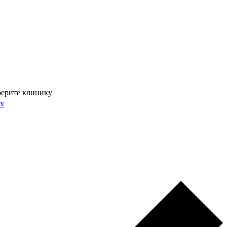
ерите клинику
ых