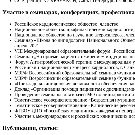
GCP тренинг Х7 RESEARCH, Санкт-Петербург, октябрь 2
Участие в семинарах, конференциях, профессион
Российское кардиологическое общество, членство
Национальное общество профилактической кардиологии,
Национальное общество по изучению атеросклероза, чле
Семинар «Школа по липидологии Национального Обществ
апрель 2021 г.
VIII Международный образовательный форум „Российские 
Семинар „На приеме пациент с ожирением индуцированно
Форум Антитромботической терапии с международным уча
Российский национальный конгресс кардиологов, г. Санкт
МЗРФ Всероссийский образовательный семинар Функцион
МЗРФ Всероссийский образовательный семинар Функцион
«Прикладная липидология: возможности обеспечения па
Доклад «Организация помощи пациентам с дислипидемие
Проведение семинаров для врачей МО по липидологии и 
Тематическое усовершенствование «Возрастная нутрицио
Тематическое усовершенствование «Клинические рекомен
ФГБОУ ДПО «Российская медицинская академия непреры
Участие в международных и российских клинических иссл
Публикации, статьи: