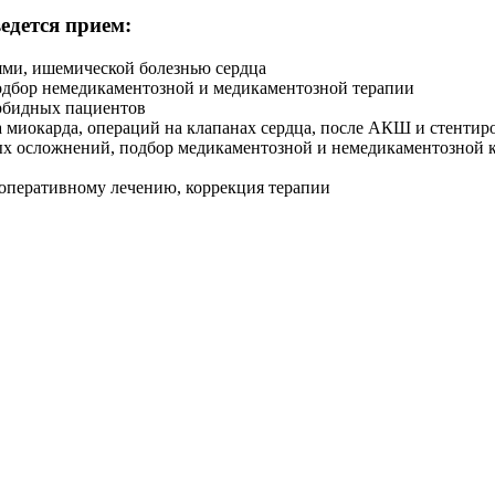
едется прием:
ями, ишемической болезнью сердца
одбор немедикаментозной и медикаментозной терапии
орбидных пациентов
а миокарда, операций на клапанах сердца, после АКШ и стентир
ых осложнений, подбор медикаментозной и немедикаментозной 
 оперативному лечению, коррекция терапии