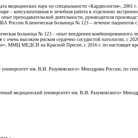
ата медицинских наук по специальности «Кардиология», 2001 г.
аре – консультативная и лечебная работа в отделении экстренн
опыт преподавательской деятельности, руководителя производст
оссии Клиническая больница № 123 – лечение пациентов с п
кая больница № 123 – опыт внедрения комбинированного леч
 с очень высоким риском сердечно сосудистой патологии, с 202
и», ММЦ МЕДСИ на Красной Пресне, с 2016 г. по настоящее вр
иверситет им. В.И. Разумовского» Минздрава России, по специ
ый медицинский университет им. В.И. Разумовского» Минздрав