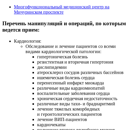
Многофункциональный медицинский центр на
Мичуринском проспекте
Перечень манипуляций и операций, по которым
ведется прием:
Кардиология:
Обследование и лечение пациентов со всеми
видами кардиологической патологии:
гипертоническая болезнь
резистентная и вторичная гипертония
дислипидемии
атеросклероз сосудов различных бассейнов
ишемическая болезнь сердца
перенесенный инфаркт миокарда
различные виды кардиомиопатий
воспалительные заболевания сердца
хроническая сердечная недостаточность
различные виды тахи- и брадиаритмий
лечение тяжелых коморбидных
и геронтологических пациентов
лечение
ВИП-пациентов
кардиочекапы
получение второго врачебного мнения