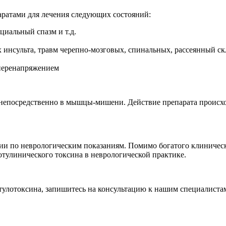
ратами для лечения следующих состояний:
циальный спазм и т.д.
инсульта, травм черепно-мозговых, спинальных, рассеянный ск
перенапряжением
непосредственно в мышцы-мишени. Действие препарата происходи
пии по неврологическим показаниям. Помимо богатого клиничес
отулинического токсина в неврологической практике.
отулотоксина, запишитесь на консультацию к нашим специалист