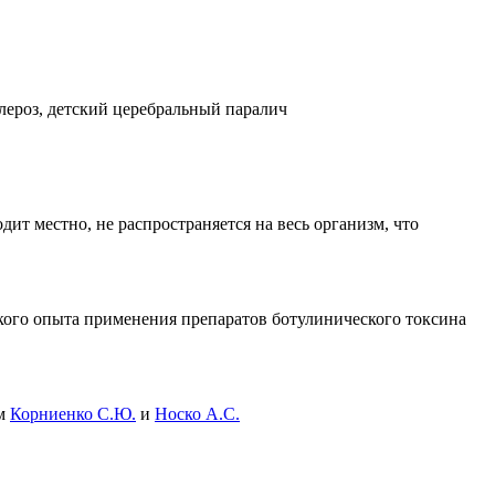
лероз, детский церебральный паралич
т местно, не распространяется на весь организм, что
кого опыта применения препаратов ботулинического токсина
ам
Корниенко С.Ю.
и
Носко А.С.