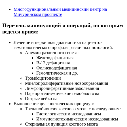
Многофункциональный медицинский центр на
Мичуринском проспекте
Перечень манипуляций и операций, по которым
ведется прием:
Лечение и первичная диагностика пациентов
гематологического профиля различных нозологий:
Анемии различного генеза:
Железодефицитная
В-12
дефицитная
Фолиеводефицитная
Гемолитическая и др.
Тромбоцитопении
Миелопролиферативные новообразования
Лимфопролиферативные заболевания
Парапротеинемические гемобластозы
Острые лейкозы
Выполнение диагностических процедур:
Трепанобиопсия костного мозга с последующим:
Гистологическим исследованием
Иммуногистохимическим исследованием
Стернальная пункция костного мозга