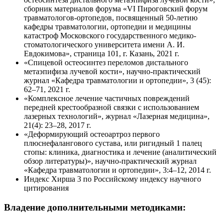
сборник материалов форума «VI Пироговский форум
травматологов-ортопедов
, посвященный
50-летию
кафедры травматологии, ортопедии и медицины
катастроф Московского государственного
медико-
стоматологического
университета имени
А. И.
Евдокимова»
, страница 101, г. Казань, 2021 г.
«Спицевой остеосинтез переломов дистального
метаэпифиза лучевой кости»,
научно-практический
журнал «Кафедра травматологии и ортопедии», 3 (45):
62–71, 2021 г.
«Комплексное лечение частичных повреждений
передней крестообразной связки с использованием
лазерных технологий», журнал «Лазерная медицина»,
21(4): 23–28, 2017 г.
«Деформирующий остеоартроз первого
плюснефалангового сустава, или ригидный 1 палец
стопы: клиника, диагностика и лечение (аналитический
обзор литературы)»,
научно-практический
журнал
«Кафедра травматологии и ортопедии», 3:4–12, 2014 г.
Индекс Хирша 3 по Российскому индексу научного
цитирования
Владение дополнительными методиками: