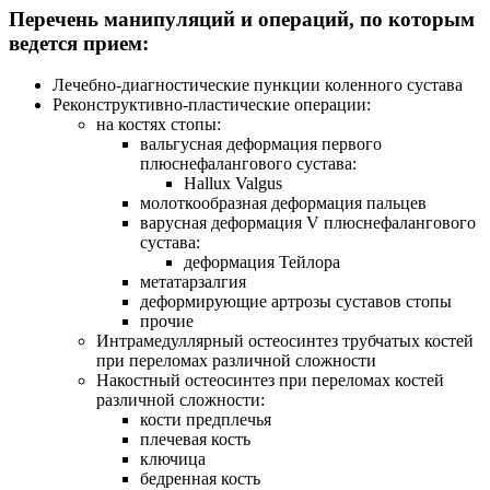
Перечень манипуляций и операций, по которым
ведется прием:
Лечебно-диагностические
пункции коленного сустава
Реконструктивно-пластические
операции:
на костях стопы:
вальгусная деформация первого
плюснефалангового сустава:
Hallux Valgus
молоткообразная деформация пальцев
варусная деформация V плюснефалангового
сустава:
деформация Тейлора
метатарзалгия
деформирующие артрозы суставов стопы
прочие
Интрамедуллярный остеосинтез трубчатых костей
при переломах различной сложности
Накостный остеосинтез при переломах костей
различной сложности:
кости предплечья
плечевая кость
ключица
бедренная кость