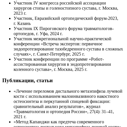
Участник IV конгресса российской ассоциации
хирургов стопы и голеностопного сустава, г. Москва,
2023 г.
Участник, Евразийский ортопедический
форум-2023
,
г. Казань
Участник IX Пироговского форума
травматологов-
ортопедов
, г. Уфа, 2024 г.
Участник межрегиональной
научно-практической
конференции «Встреча экспертов: первичное
эндопротезирование тазобедренного сустава в сложных
случаях», г.
Санкт-Петербург
, 2025 г.
Участник конференции по программе
«Робот-
ассистированная
хирургия в эндопротезировании
коленного сустава», г. Москва, 2025 г.
Публикации, статьи
«Лечение переломов дистального метаэпифиза лучевой
кости с использованием малоинвазивного накостного
остеосинтеза и перкутанной спицевой фиксации:
сравнительный анализ результатов», журнал
«Травматология и ортопедия России», 27(4): 31–41,
2021 г.
«Метод Капанджи как предтеча современного
остеосинтеза дистального метаэпифиза лучевой кости»,