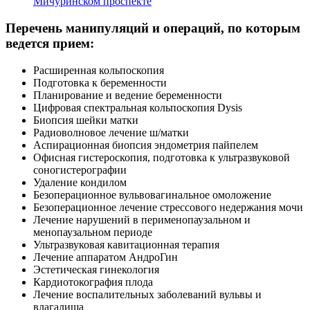
Мичуринском проспекте
Перечень манипуляций и операций, по которым
ведется прием:
Расширенная кольпоскопия
Подготовка к беременности
Планирование и ведение беременности
Цифровая спектральная кольпоскопия Dysis
Биопсия шейки матки
Радиоволновое лечение ш/матки
Аспирационная биопсия эндометрия пайпелем
Офисная гистероскопия, подготовка к ультразвуковой
соногистерографии
Удаление кондилом
Безоперационное вульвовагинальное омоложение
Безоперационное лечение стрессового недержания мочи
Лечение нарушений в перименопаузальном и
менопаузальном периоде
Ультразвуковая кавитационная терапия
Лечение аппаратом АндроГин
Эстетическая гинекология
Кардиотокография плода
Лечение воспалительных заболеваний вульвы и
влагалища