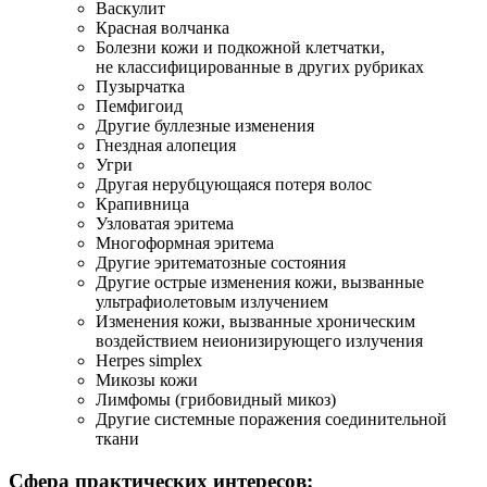
Васкулит
Красная волчанка
Болезни кожи и подкожной клетчатки,
не классифицированные в других рубриках
Пузырчатка
Пемфигоид
Другие буллезные изменения
Гнездная алопеция
Угри
Другая нерубцующаяся потеря волос
Крапивница
Узловатая эритема
Многоформная эритема
Другие эритематозные состояния
Другие острые изменения кожи, вызванные
ультрафиолетовым излучением
Изменения кожи, вызванные хроническим
воздействием неионизирующего излучения
Herpes simplex
Микозы кожи
Лимфомы (грибовидный микоз)
Другие системные поражения соединительной
ткани
Сфера практических интересов: