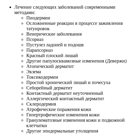
Лечение следующих заболеваний современными
методами:
Пиодермии
Осложненные реакции в процессе заживления
татуировок
Венерические заболевания
Псориаз
Пустулез ладоней и подошв
Парапсориаз
Красный плоский лишай
Другие папулосквамозные изменения (Девержи)
Атопический дерматит
Экзема
Токсикодермии
Простой хронический лишай и почесуха
Себорейный дерматит
Контактный дерматит неуточненный
Аллергический контактный дерматит
Склеродермия
Атрофические поражения кожи
Гипертрофические изменения кожи
Гранулематозные изменения кожи и подкожной
клетчатки
Другие эпидермальные утолщения