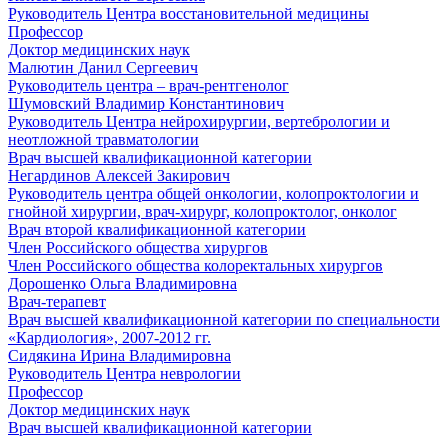
Руководитель Центра восстановительной медицины
Профессор
Доктор медицинских наук
Малютин Данил Сергеевич
Руководитель центра – врач-рентгенолог
Шумовский Владимир Константинович
Руководитель Центра нейрохирургии, вертебрологии и
неотложной травматологии
Врач высшей квалификационной категории
Негардинов Алексей Закирович
Руководитель центра общей онкологии, колопроктологии и
гнойной хирургии, врач-хирург, колопроктолог, онколог
Врач второй квалификационной категории
Член Российского общества хирургов
Член Российского общества колоректальных хирургов
Дорошенко Ольга Владимировна
Врач-терапевт
Врач высшей квалификационной категории по специальности
«Кардиология», 2007-2012 гг.
Сидякина Ирина Владимировна
Руководитель Центра неврологии
Профессор
Доктор медицинских наук
Врач высшей квалификационной категории