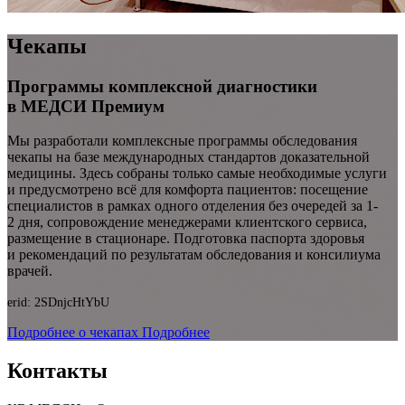
Чекапы
Программы комплексной диагностики
в МЕДСИ Премиум
Мы разработали комплексные программы обследования
чекапы на базе международных стандартов доказательной
медицины. Здесь собраны только самые необходимые услуги
и предусмотрено всё для комфорта пациентов: посещение
специалистов в рамках одного отделения без очередей за 1-
2 дня, сопровождение менеджерами клиентского сервиса,
размещение в стационаре. Подготовка паспорта здоровья
и рекомендаций по результатам обследования и консилиума
врачей.
erid: 2SDnjcHtYbU
Подробнее о чекапах
Подробнее
Контакты